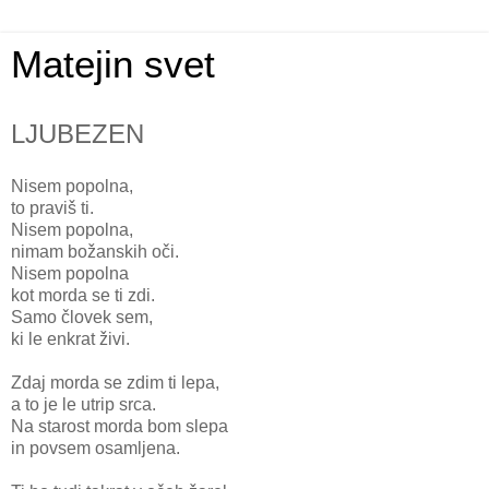
Matejin svet
LJUBEZEN
Nisem popolna,
to praviš ti.
Nisem popolna,
nimam božanskih oči.
Nisem popolna
kot morda se ti zdi.
Samo človek sem,
ki le enkrat živi.
Zdaj morda se zdim ti lepa,
a to je le utrip srca.
Na starost morda bom slepa
in povsem osamljena.