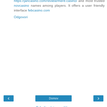
https://jancasino.com/review/merit-casino/
and most trusted
novcasino
names among players. It offers a user friendly
interface
febcasino.com
Odgovori
‹
›
Domov