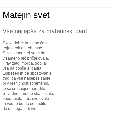
Matejin svet
Vse najlepše za materinski dan!
Skozi dobre in slabe čase
troje otrok ob tebi rase.
Si vsakemu del sebe dala,
v zameno nič pričakovala.
Prav zato, morda, dobila
vsa najboljša si darila.
Ljubezen in pa spoštovanje,
trud, da vse najlepše sanje
bi v resničnost spremenili,
te še srečnejšo naredili.
Si vedno nam ob strani stala,
spodbujala nas, svetovala
in vedno bomo se trudili,
da del tega bi ti vrnili.